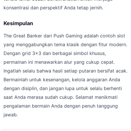
konsentrasi dan perspektif Anda tetap jernih.
Kesimpulan
The Great Banker dari Push Gaming adalah contoh slot
yang menggabungkan tema klasik dengan fitur modern.
Dengan grid 3×3 dan berbagai simbol khusus,
permainan ini menawarkan alur yang cukup cepat.
Ingatlah selalu bahwa hasil setiap putaran bersifat acak.
Bermainlah untuk kesenangan, kelola anggaran Anda
dengan disiplin, dan jangan lupa untuk selalu berhenti
saat Anda merasa sudah cukup. Selamat menikmati
pengalaman bermain Anda dengan penuh tanggung
jawab.