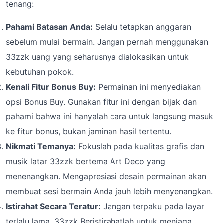
tenang:
Pahami Batasan Anda:
Selalu tetapkan anggaran
sebelum mulai bermain. Jangan pernah menggunakan
33zzk uang yang seharusnya dialokasikan untuk
kebutuhan pokok.
Kenali Fitur Bonus Buy:
Permainan ini menyediakan
opsi Bonus Buy. Gunakan fitur ini dengan bijak dan
pahami bahwa ini hanyalah cara untuk langsung masuk
ke fitur bonus, bukan jaminan hasil tertentu.
Nikmati Temanya:
Fokuslah pada kualitas grafis dan
musik latar 33zzk bertema Art Deco yang
menenangkan. Mengapresiasi desain permainan akan
membuat sesi bermain Anda jauh lebih menyenangkan.
Istirahat Secara Teratur:
Jangan terpaku pada layar
terlalu lama. 33zzk Beristirahatlah untuk menjaga