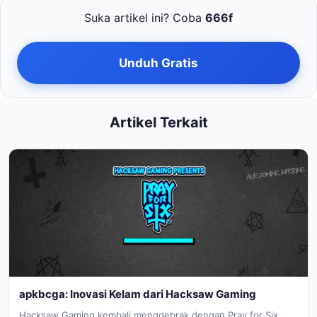
Suka artikel ini? Coba
666f
Unduh Gratis
Artikel Terkait
apkbcga: Inovasi Kelam dari Hacksaw Gaming
Hacksaw Gaming kembali menggebrak dengan Pray for Six,